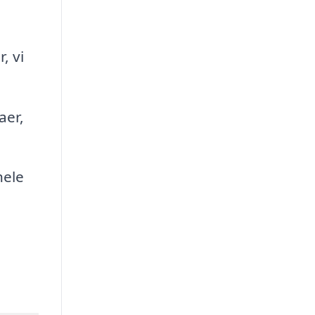
, vi
aer,
hele