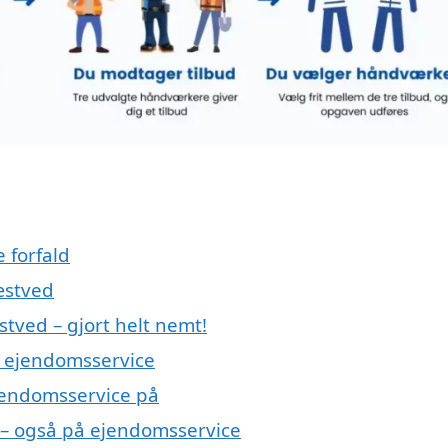
e forfald
æstved
tved – gjort helt nemt!
e ejendomsservice
jendomsservice på
 – også på ejendomsservice